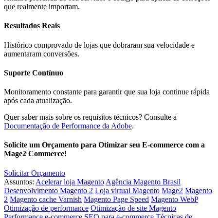
que realmente importam.
Resultados Reais
Histórico comprovado de lojas que dobraram sua velocidade e
aumentaram conversões.
Suporte Contínuo
Monitoramento constante para garantir que sua loja continue rápida
após cada atualização.
Quer saber mais sobre os requisitos técnicos? Consulte a
Documentação de Performance da Adobe
.
Solicite um Orçamento para Otimizar seu E-commerce com a
Mage2 Commerce!
Solicitar Orçamento
Assuntos:
Acelerar loja Magento
Agência Magento Brasil
Desenvolvimento Magento 2
Loja virtual Magento
Mage2
Magento
2
Magento cache Varnish
Magento Page Speed
Magento WebP
Otimização de performance
Otimização de site Magento
Performance e-commerce
SEO para e-commerce
Técnicas de