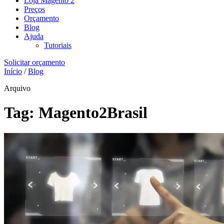
Loja Magento 2
Preços
Orçamento
Blog
Ajuda
Tutoriais
Solicitar orçamento
Início
/
Blog
Arquivo
Tag:
Magento2Brasil