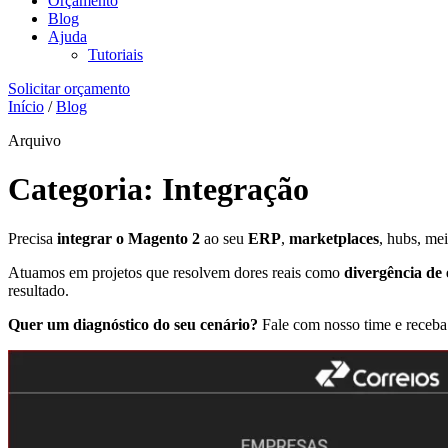
Orçamento
Blog
Ajuda
Tutoriais
Solicitar orçamento
Início
/
Blog
Arquivo
Categoria:
Integração
Precisa
integrar o Magento 2
ao seu
ERP
,
marketplaces
, hubs, me
Atuamos em projetos que resolvem dores reais como
divergência de
resultado.
Quer um diagnóstico do seu cenário?
Fale com nosso time e receba