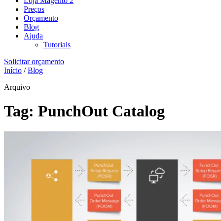
Loja Magento 2
Preços
Orçamento
Blog
Ajuda
Tutoriais
Solicitar orçamento
Início
/
Blog
Arquivo
Tag:
PunchOut Catalog